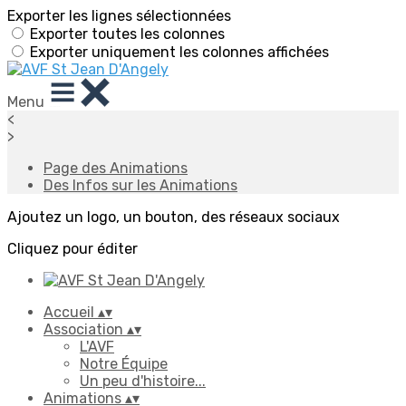
Exporter les lignes sélectionnées
Exporter toutes les colonnes
Exporter uniquement les colonnes affichées
Menu
<
>
Page des Animations
Des Infos sur les Animations
Ajoutez un logo, un bouton, des réseaux sociaux
Cliquez pour éditer
Accueil
▴
▾
Association
▴
▾
L'AVF
Notre Équipe
Un peu d'histoire...
Animations
▴
▾