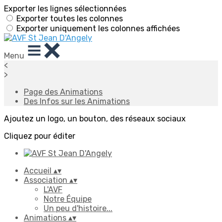
Exporter les lignes sélectionnées
Exporter toutes les colonnes
Exporter uniquement les colonnes affichées
Menu
<
>
Page des Animations
Des Infos sur les Animations
Ajoutez un logo, un bouton, des réseaux sociaux
Cliquez pour éditer
Accueil
▴
▾
Association
▴
▾
L'AVF
Notre Équipe
Un peu d'histoire...
Animations
▴
▾