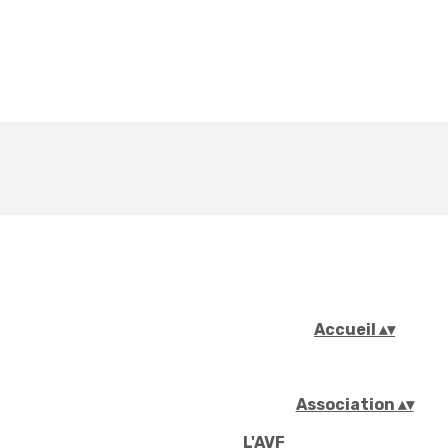
Accueil
▴
▾
Association
▴
▾
L'AVF