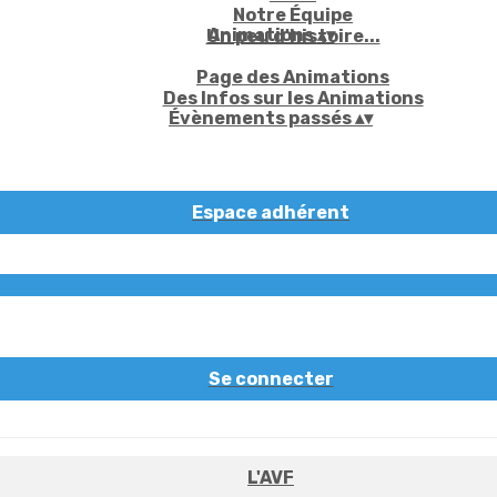
Notre Équipe
Animations
▴
▾
Un peu d'histoire...
Page des Animations
Des Infos sur les Animations
Évènements passés
▴
▾
Espace adhérent
Se connecter
L'AVF