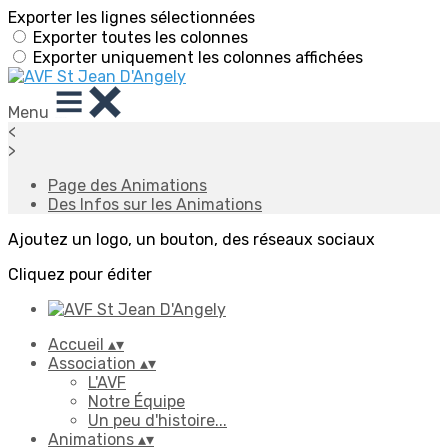
Exporter les lignes sélectionnées
Exporter toutes les colonnes
Exporter uniquement les colonnes affichées
Menu
<
>
Page des Animations
Des Infos sur les Animations
Ajoutez un logo, un bouton, des réseaux sociaux
Cliquez pour éditer
Accueil
▴
▾
Association
▴
▾
L'AVF
Notre Équipe
Un peu d'histoire...
Animations
▴
▾